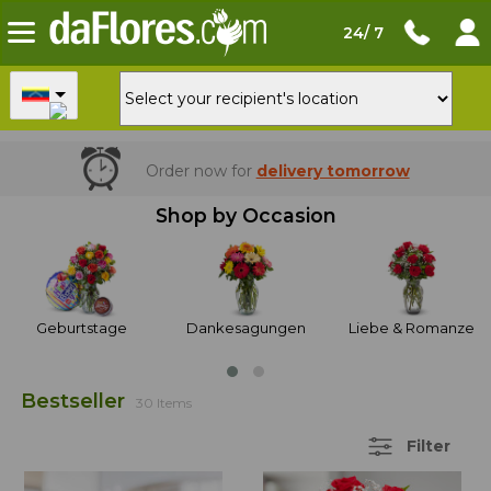
24/ 7
Order now
for
delivery tomorrow
Shop by Occasion
Geburtstage
Dankesagungen
Liebe & Romanze
Bestseller
30 Items
Filter